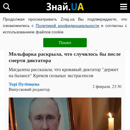
Продолжая просматривать Znaj.ua Вы подтверждаете, что
ВОЙНА РОССИИ ПРОТИВ УКРАИНЫ
КОРОНАВИРУС В 
ознакомились с
Политикой конфиденциальности
и согласны с
использованием файлов cookie.
Главная
Тайм
ЧИТАТИ УКРАЇНСЬКОЮ
Понял
Почему путину не суждено было умереть:
Мольфарка раскрыла, что случилось бы после
смерти диктатора
Магдалена рассказала, что кровавый диктатор "держит
на балансе" Кремля сильных экстрасенсов
Торі Путімцева
2 февраля, 23:30
Випусковий редактор