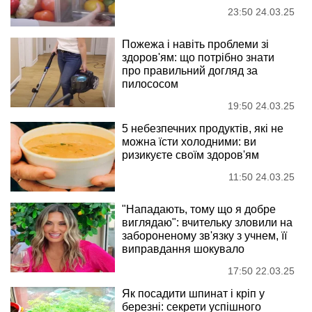
23:50 24.03.25
Пожежа і навіть проблеми зі
здоров'ям: що потрібно знати
про правильний догляд за
пилососом
19:50 24.03.25
5 небезпечних продуктів, які не
можна їсти холодними: ви
ризикуєте своїм здоров'ям
11:50 24.03.25
"Нападають, тому що я добре
виглядаю": вчительку зловили на
забороненому зв'язку з учнем, її
виправдання шокувало
17:50 22.03.25
Як посадити шпинат і кріп у
березні: секрети успішного