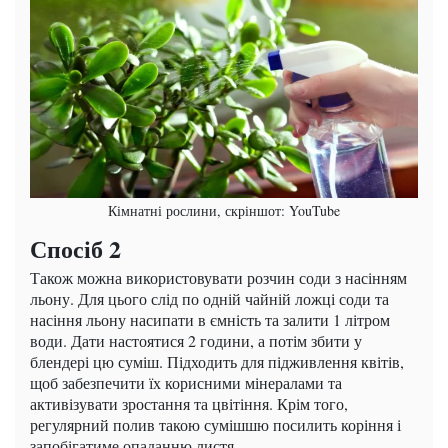
Кімнатні рослини, скріншот: YouTube
Спосіб 2
Також можна використовувати розчин соди з насінням
льону. Для цього слід по одній чайній ложці соди та
насіння льону насипати в ємність та залити 1 літром
води. Дати настоятися 2 години, а потім збити у
блендері цю суміш. Підходить для підживлення квітів,
щоб забезпечити їх корисними мінералами та
активізувати зростання та цвітіння. Крім того,
регулярний полив такою сумішшю посилить коріння і
запобігатиме опаданню листя.