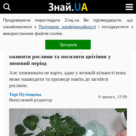
Продовжуючи переглядати Znaj.ua Ви підтверджуєте, що
ВІЙНА РОСІЇ ПРОТИ УКРАЇНИ
КОРОНАВІРУС В УКРАЇНІ І
ознайомилися з
Політикою конфіденційності
і погоджуєтеся з
використанням файлів cookie.
Головна
Тайм
ЧИТАТЬ НА РУССКОМ
Зрозумів
Сода для кімнатних квітів: простий спосіб
оживити рослини та посилити цвітіння у
зимовий період
Але зловживати не варто, адже у великій кількості вона
може нашкодити та призведе навіть до загибелі
рослини.
Торі Путімцева
9 лютого, 15:50
Випусковий редактор