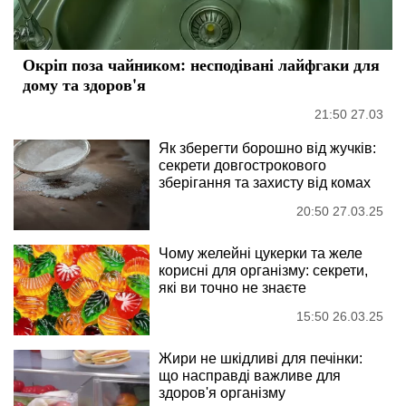
Окріп поза чайником: несподівані лайфгаки для
дому та здоров'я
21:50 27.03
Як зберегти борошно від жучків:
секрети довгострокового
зберігання та захисту від комах
20:50 27.03.25
Чому желейні цукерки та желе
корисні для організму: секрети,
які ви точно не знаєте
15:50 26.03.25
Жири не шкідливі для печінки:
що насправді важливе для
здоров'я організму